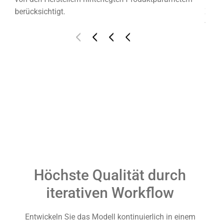
berücksichtigt.
Zude
BIM
werd
n:
Maß,
Höchste Qualität durch
iterativen Workflow
Entwickeln Sie das Modell kontinuierlich in einem