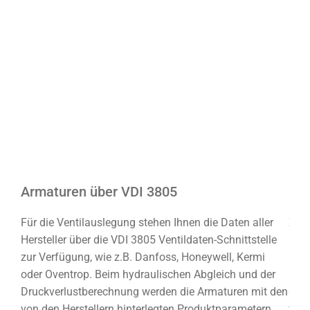
Armaturen über VDI 3805
Ro
ehen
Für die Ventilauslegung stehen Ihnen die Daten aller
Zur 
. Für
Hersteller über die VDI 3805 Ventildaten-Schnittstelle
Rohr
zur Verfügung, wie z.B. Danfoss, Honeywell, Kermi
Komp
 IFC
oder Oventrop. Beim hydraulischen Abgleich und der
Hers
Druckverlustberechnung werden die Armaturen mit den
die 
von den Herstellern hinterlegten Produktparametern
find