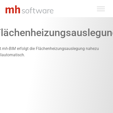
Zum
Inhalt
springen
Flächenheizungsauslegun
t
mh-BIM
erfolgt die Flächenheizungsauslegung nahezu
llautomatisch.