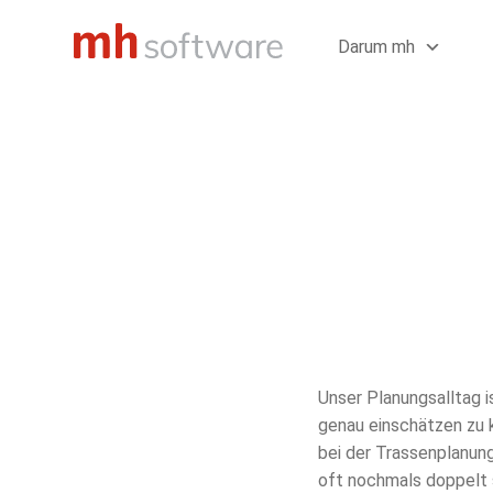
Zum
Inhalt
Darum mh
springen
Unser Planungsalltag i
genau einschätzen zu k
bei der Trassenplanun
oft nochmals doppelt s