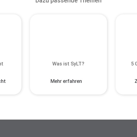
Dazu passende Themen
ht
Was ist SyLT?
5 
cht
Mehr erfahren
Z